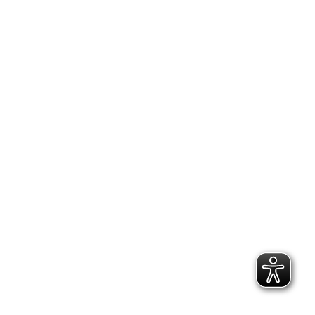
2.300 Follower
2.060 Follower
Kontakt
Geschäftsstelle Pirna
Adresse:
Gartenstraße 24, 01796 Pirna
Telefon:
(03501) 49 190 - 0
Finden Sie uns auf: