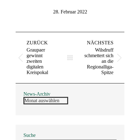
28. Februar 2022
Kommentarnavigation
ZURÜCK
NÄCHSTES
Graupaer
Wilsdruff
gewinnt
schmettert sich
Vorheriger
Nächster
zweiten
an die
Beitrag:
Beitrag:
digitalen
Regionalliga-
Kreispokal
Spitze
News-Archiv
News-
Archiv
Suche