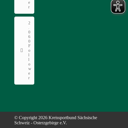
e
r
2
.
0
6
0
F
o
l
l
o
w
e
r
© Copyright
2026 Kreissportbund Sächsische
Schweiz - Osterzgebirge e.V.