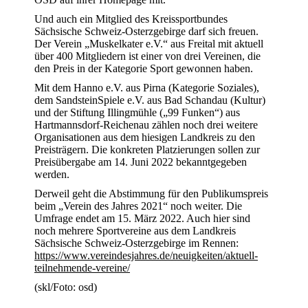
Und auch ein Mitglied des Kreissportbundes
Sächsische Schweiz-Osterzgebirge darf sich freuen.
Der Verein „Muskelkater e.V.“ aus Freital mit aktuell
über 400 Mitgliedern ist einer von drei Vereinen, die
den Preis in der Kategorie Sport gewonnen haben.
Mit dem Hanno e.V. aus Pirna (Kategorie Soziales),
dem SandsteinSpiele e.V. aus Bad Schandau (Kultur)
und der Stiftung Illingmühle („99 Funken“) aus
Hartmannsdorf-Reichenau zählen noch drei weitere
Organisationen aus dem hiesigen Landkreis zu den
Preisträgern. Die konkreten Platzierungen sollen zur
Preisübergabe am 14. Juni 2022 bekanntgegeben
werden.
Derweil geht die Abstimmung für den Publikumspreis
beim „Verein des Jahres 2021“ noch weiter. Die
Umfrage endet am 15. März 2022. Auch hier sind
noch mehrere Sportvereine aus dem Landkreis
Sächsische Schweiz-Osterzgebirge im Rennen:
https://www.vereindesjahres.de/neuigkeiten/aktuell-
teilnehmende-vereine/
(skl/Foto: osd)