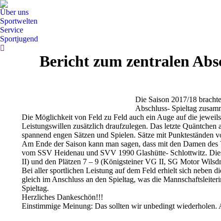
Über uns
Sportwelten
Service
Sportjugend
Search:
Bericht zum zentralen Abs
Die Saison 2017/18 brachte
Abschluss- Spieltag zusamm
Die Möglichkeit von Feld zu Feld auch ein Auge auf die jeweil
Leistungswillen zusätzlich draufzulegen. Das letzte Quäntchen an
spannend engen Sätzen und Spielen. Sätze mit Punkteständen v
Am Ende der Saison kann man sagen, dass mit den Damen des VfL 
vom SSV Heidenau und SVV 1990 Glashütte- Schlottwitz. Diese
II) und den Plätzen 7 – 9 (Königsteiner VG II, SG Motor Wilsdru
Bei aller sportlichen Leistung auf dem Feld erhielt sich neben
gleich im Anschluss an den Spieltag, was die Mannschaftsleiteri
Spieltag.
Herzliches Dankeschön!!!
Einstimmige Meinung: Das sollten wir unbedingt wiederholen. A