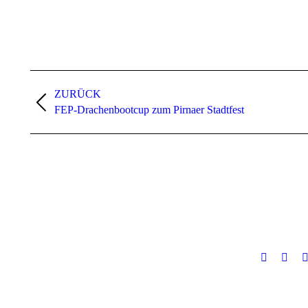
Kommentarnavigation
ZURÜCK
Vorheriger
FEP-Drachenbootcup zum Pirnaer Stadtfest
Beitrag: