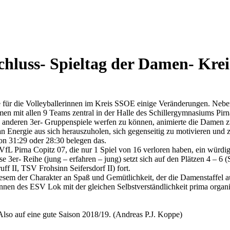
chluss- Spieltag der Damen- Krei
 für die Volleyballerinnen im Kreis SSOE einige Veränderungen. Neben
en mit allen 9 Teams zentral in der Halle des Schillergymnasiums Pirna
s anderen 3er- Gruppenspiele werfen zu können, animierte die Damen z
 Energie aus sich herauszuholen, sich gegenseitig zu motivieren und zu u
on 31:29 oder 28:30 belegen das.
Pirna Copitz 07, die nur 1 Spiel von 16 verloren haben, ein würdiger 
 3er- Reihe (jung – erfahren – jung) setzt sich auf den Plätzen 4 
ff II, TSV Frohsinn Seifersdorf II) fort.
 diesem der Charakter an Spaß und Gemütlichkeit, der die Damenstaffel
nnen des ESV Lok mit der gleichen Selbstverständlichkeit prima organisi
lso auf eine gute Saison 2018/19. (Andreas P.J. Koppe)