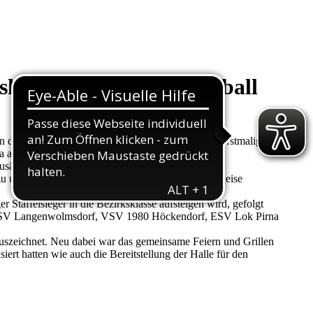
sklasse SSOE im Volleyball
 der Vereinigung der beiden Staffeln wurde auch erstmalig der
 ausgespielt.
usätzlich, noch eine Schippe an Kampfgeist und
nterstützen, dies alles führte zu attraktiven, teilweise
Staffelsieger in die Bezirksklasse aufsteigen wird, gefolgt
– 6 (SV Langenwolmsdorf, VSV 1980 Höckendorf, ESV Lok Pirna
 auszeichnet. Neu dabei war das gemeinsame Feiern und Grillen
ert hatten wie auch die Bereitstellung der Halle für den