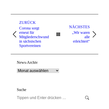
Kommentarnavigation
ZURÜCK
NÄCHSTES
Corona sorgt
erneut für
„Wir waren
Vorheriger
Nächster
Mitgliederschwund
alle
Beitrag:
Beitrag:
in sächsischen
erleichtert“
Sportvereinen
News-Archiv
News-
Archiv
Suche
Search: