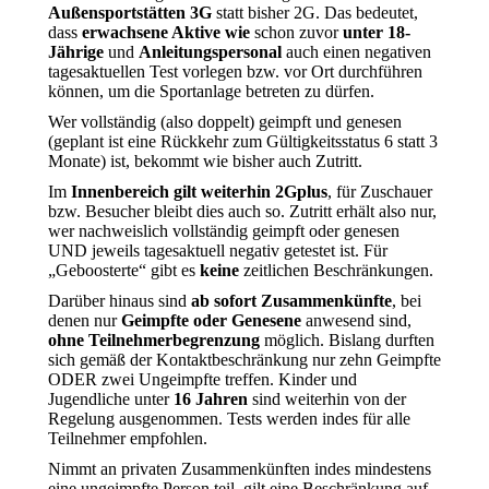
Außensportstätten 3G
statt bisher 2G. Das bedeutet,
dass
erwachsene Aktive
wie
schon zuvor
unter 18-
Jährige
und
Anleitungspersonal
auch einen negativen
tagesaktuellen Test vorlegen bzw. vor Ort durchführen
können, um die Sportanlage betreten zu dürfen.
Wer vollständig (also doppelt) geimpft und genesen
(geplant ist eine Rückkehr zum Gültigkeitsstatus 6 statt 3
Monate) ist, bekommt wie bisher auch Zutritt.
Im
Innenbereich gilt weiterhin 2Gplus
, für Zuschauer
bzw. Besucher bleibt dies auch so. Zutritt erhält also nur,
wer nachweislich vollständig geimpft oder genesen
UND jeweils tagesaktuell negativ getestet ist. Für
„Geboosterte“ gibt es
keine
zeitlichen Beschränkungen.
Darüber hinaus sind
ab sofort Zusammenkünfte
, bei
denen nur
Geimpfte oder Genesene
anwesend sind,
ohne Teilnehmerbegrenzung
möglich. Bislang durften
sich gemäß der Kontaktbeschränkung nur zehn Geimpfte
ODER zwei Ungeimpfte treffen. Kinder und
Jugendliche unter
16 Jahren
sind weiterhin von der
Regelung ausgenommen. Tests werden indes für alle
Teilnehmer empfohlen.
Nimmt an privaten Zusammenkünften indes mindestens
eine ungeimpfte Person teil, gilt eine Beschränkung auf