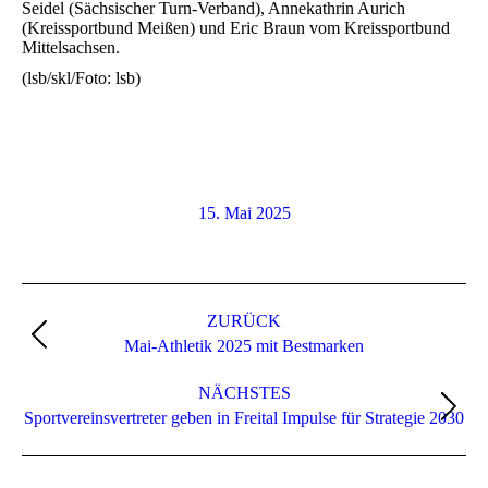
Seidel (Sächsischer Turn-Verband), Annekathrin Aurich
(Kreissportbund Meißen) und Eric Braun vom Kreissportbund
Mittelsachsen.
(lsb/skl/Foto: lsb)
15. Mai 2025
Kommentarnavigation
ZURÜCK
Vorheriger
Mai-Athletik 2025 mit Bestmarken
Beitrag:
NÄCHSTES
Nächster
Sportvereinsvertreter geben in Freital Impulse für Strategie 2030
Beitrag: