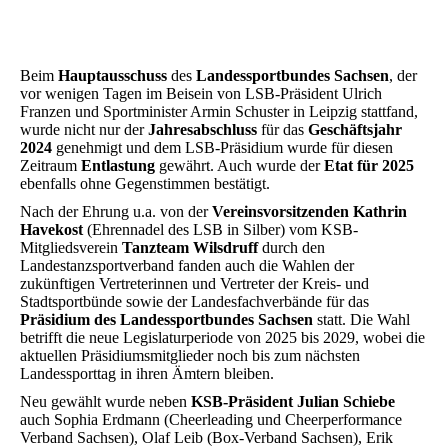
Beim
Hauptausschuss
des
Landessportbundes Sachsen
, der
vor wenigen Tagen im Beisein von LSB-Präsident Ulrich
Franzen und Sportminister Armin Schuster in Leipzig stattfand,
wurde nicht nur der
Jahresabschluss
für das
Geschäftsjahr
2024
genehmigt und dem LSB-Präsidium wurde für diesen
Zeitraum
Entlastung
gewährt. Auch wurde der
Etat für 2025
ebenfalls ohne Gegenstimmen bestätigt.
Nach der Ehrung u.a. von der
Vereinsvorsitzenden Kathrin
Havekost
(Ehrennadel des LSB in Silber) vom KSB-
Mitgliedsverein
Tanzteam Wilsdruff
durch den
Landestanzsportverband fanden auch die Wahlen der
zukünftigen Vertreterinnen und Vertreter der Kreis- und
Stadtsportbünde sowie der Landesfachverbände für das
Präsidium des Landessportbundes Sachsen
statt. Die Wahl
betrifft die neue Legislaturperiode von 2025 bis 2029, wobei die
aktuellen Präsidiumsmitglieder noch bis zum nächsten
Landessporttag in ihren Ämtern bleiben.
Neu gewählt wurde neben
KSB-Präsident Julian Schiebe
auch Sophia Erdmann (Cheerleading und Cheerperformance
Verband Sachsen), Olaf Leib (Box-Verband Sachsen), Erik