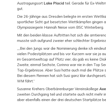
Austragungsort
Lake Placid
teil. Gerade für Ex-Welt
gut.
Die 26-Jährige aus Dresden belegte im ersten Wettka
sportlicher Sicht gut besetzten Wettkämpfen gingen an
Olympiasiegerin Hannah Neise vom BSC Winterberg.
Mit den beiden klasse Auftritten hat sich die amtiere
musste sich aufgrund zweier eher schlechter Ergebni
„„Bei den Jungs war die Nominierung denke ich eindeut
vielen Podestplätzen und bis vor Kurzem war sie ja au
im Gesamtweltcup auf Platz vier, da gab es keine Dis
Zweite, einmal Sechste, Corinna war nie in den Top Se
Top-Ergebnisse. Aber Susi hatte auch mal die Plätz
Bei diesem Rennen hat sich Susi ganz klar durchgesetzt
WM fährt.“
Susanne Krehers Oberbärenburger Vereinskollege
Axe
zweiten Durchgang teil und startete auch nicht mehr 
aber ebenfalls einen der drei deutschen Startplätze 