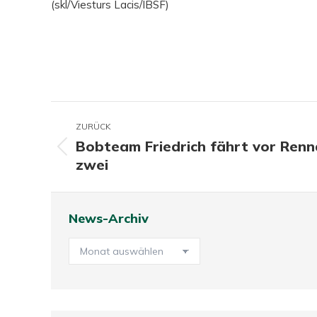
(skl/Viesturs Lacis/IBSF)
Kommentarnavigation
ZURÜCK
Bobteam Friedrich fährt vor Ren
Vorheriger
zwei
Beitrag:
News-Archiv
News-
Archiv