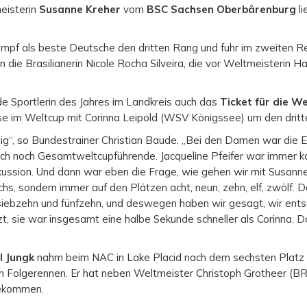
meisterin
Susanne Kreher
vom
BSC Sachsen Oberbärenburg
li
mpf als beste Deutsche den dritten Rang und fuhr im zweiten Re
 die Brasilianerin Nicole Rocha Silveira, die vor Weltmeisterin 
nde Sportlerin des Jahres im Landkreis auch das
Ticket für die W
sse im Weltcup mit Corinna Leipold (WSV Königssee) um den drit
ig“, so Bundestrainer Christian Baude. „Bei den Damen war die E
ch noch Gesamtweltcupführende. Jacqueline Pfeifer war immer kon
kussion. Und dann war eben die Frage, wie gehen wir mit Susanne 
chs, sondern immer auf den Plätzen acht, neun, zehn, elf, zwölf. 
e siebzehn und fünfzehn, und deswegen haben wir gesagt, wir e
, sie war insgesamt eine halbe Sekunde schneller als Corinna. Dah
l Jungk
nahm beim NAC in Lake Placid nach dem sechsten Platz i
im Folgerennen. Er hat neben Weltmeister Christoph Grotheer (B
bekommen.