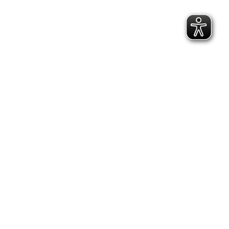
2.300 Follower
2.060 Follower
Kontakt
Geschäftsstelle Pirna
Adresse:
Gartenstraße 24, 01796 Pirna
Telefon:
(03501) 49 190 - 0
Finden Sie uns auf:
Facebook page opens in new window
Instagram page opens in new
window
E-Mail page opens in new window
Bildungs- und Beratungszentrum: