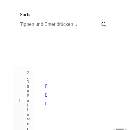
Suche
Search:
2
.
3
0
0
F
o
l
l
o
w
e
r