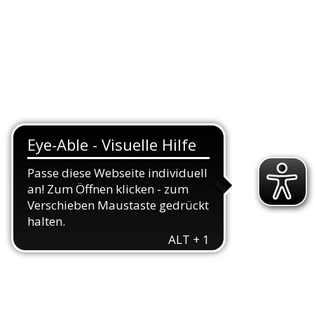
n
us
d
und