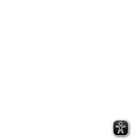
2.300 Follower
2.060 Follower
Kontakt
Geschäftsstelle Pirna
Adresse:
Gartenstraße 24, 01796 Pirna
Telefon:
(03501) 49 190 - 0
Finden Sie uns auf:
Facebook page opens in new window
Instagram page opens in
new window
E-Mail page opens in new window