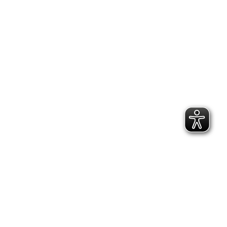
Gartenstraße 24, 01796 Pirna
Telefon:
(03501) 49 190 - 0
Finden Sie uns auf:
Facebook page opens in new window
Instagram page opens in new
window
E-Mail page opens in new window
Bildungs- und Beratungszentrum:
Adresse:
Richard-Hofmann-Weg 3, 01705 Freital
Telefon:
(0351) 649 14 62
Quicklinks
Ansprechpartner
Kontakt
Impressum
Datenschutzerklärung
© Copyright
2026 Kreissportbund Sächsische Schweiz -
Osterzgebirge e.V.