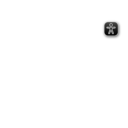
2.300 Follower
2.060 Follower
Kontakt
Geschäftsstelle Pirna
Adresse:
Gartenstraße 24, 01796 Pirna
Telefon:
(03501) 49 190 - 0
Finden Sie uns auf:
Facebook page opens in new window
Instagram page opens in new