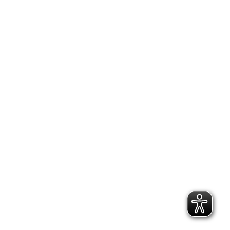
2.300 Follower
2.060 Follower
Kontakt
Geschäftsstelle Pirna
Adresse:
Gartenstraße 24, 01796 Pirna
Telefon:
(03501) 49 190 - 0
Finden Sie uns auf:
Facebook page opens in new window
Instagram page opens in new
window
E-Mail page opens in new window
Bildungs- und Beratungszentrum: