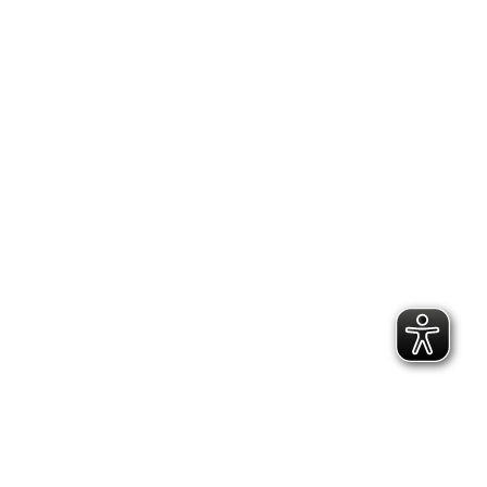
2.300 Follower
2.060 Follower
Kontakt
Geschäftsstelle Pirna
Adresse:
Gartenstraße 24, 01796 Pirna
Telefon:
(03501) 49 190 - 0
Finden Sie uns auf:
Facebook page opens in new window
Instagram page opens in new
window
E-Mail page opens in new window
Bildungs- und Beratungszentrum:
Adresse: