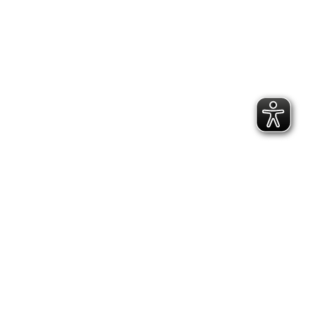
2.300 Follower
2.060 Follower
Kontakt
Geschäftsstelle Pirna
Adresse:
Gartenstraße 24, 01796 Pirna
Telefon:
(03501) 49 190 - 0
Finden Sie uns auf:
Facebook page opens in new window
Instagram page opens in new
window
E-Mail page opens in new window