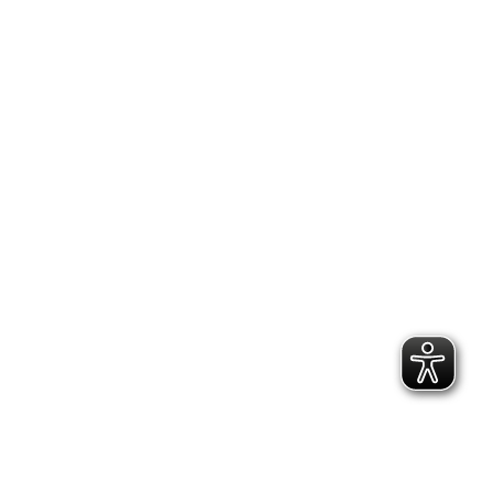
2.300 Follower
2.060 Follower
Kontakt
Geschäftsstelle Pirna
Adresse:
Gartenstraße 24, 01796 Pirna
Telefon:
(03501) 49 190 - 0
Finden Sie uns auf:
Facebook page opens in new window
Instagram page opens in new
window
E-Mail page opens in new window
Bildungs- und Beratungszentrum: