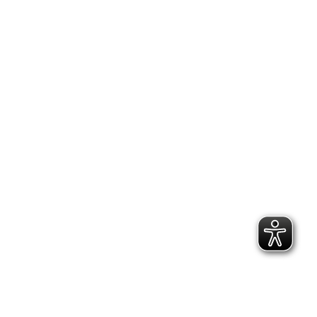
2.300 Follower
2.060 Follower
Kontakt
Geschäftsstelle Pirna
Adresse:
Gartenstraße 24, 01796 Pirna
Telefon:
(03501) 49 190 - 0
Finden Sie uns auf:
Facebook page opens in new window
Instagram page opens in new
window
E-Mail page opens in new window
Bildungs- und Beratungszentrum: