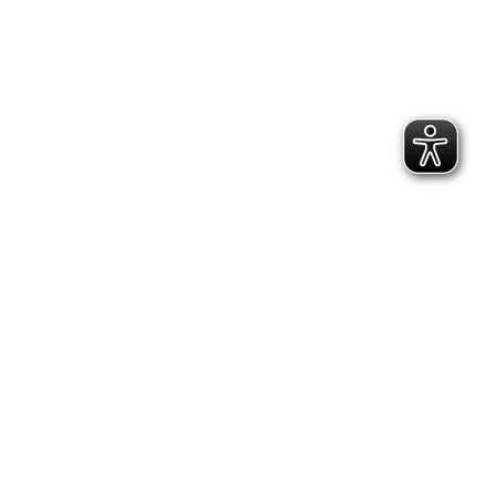
2.300 Follower
2.060 Follower
Kontakt
Geschäftsstelle Pirna
Adresse:
Gartenstraße 24, 01796 Pirna