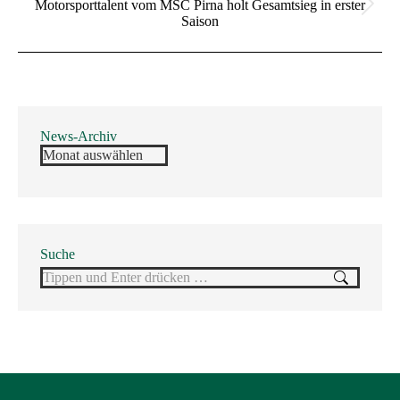
Motorsporttalent vom MSC Pirna holt Gesamtsieg in erster
Nächster
Saison
Beitrag:
News-Archiv
News-
Archiv
Suche
Search: