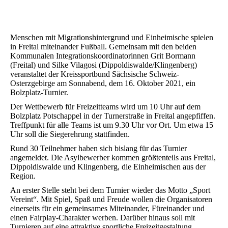
Menschen mit Migrationshintergrund und Einheimische spielen
in Freital miteinander Fußball. Gemeinsam mit den beiden
Kommunalen Integrationskoordinatorinnen Grit Bormann
(Freital) und Silke Vilagosi (Dippoldiswalde/Klingenberg)
veranstaltet der Kreissportbund Sächsische Schweiz-
Osterzgebirge am Sonnabend, dem 16. Oktober 2021, ein
Bolzplatz-Turnier.
Der Wettbewerb für Freizeitteams wird um 10 Uhr auf dem
Bolzplatz Potschappel in der Turnerstraße in Freital angepfiffen.
Treffpunkt für alle Teams ist um 9.30 Uhr vor Ort. Um etwa 15
Uhr soll die Siegerehrung stattfinden.
Rund 30 Teilnehmer haben sich bislang für das Turnier
angemeldet. Die Asylbewerber kommen größtenteils aus Freital,
Dippoldiswalde und Klingenberg, die Einheimischen aus der
Region.
An erster Stelle steht bei dem Turnier wieder das Motto „Sport
Vereint“. Mit Spiel, Spaß und Freude wollen die Organisatoren
einerseits für ein gemeinsames Miteinander, Füreinander und
einen Fairplay-Charakter werben. Darüber hinaus soll mit
Turnieren auf eine attraktive sportliche Freizeitgestaltung