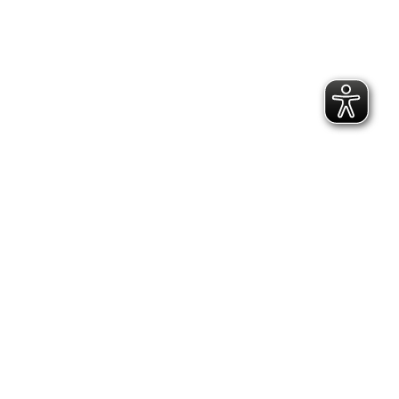
2.300 Follower
2.060 Follower
Kontakt
Geschäftsstelle Pirna
Adresse:
Gartenstraße 24, 01796 Pirna
Telefon:
(03501) 49 190 - 0
Finden Sie uns auf:
Facebook page opens in new window
Instagram page opens in new
window
E-Mail page opens in new window
Bildungs- und Beratungszentrum:
Adresse:
Richard-Hofmann-Weg 3, 01705 Freital
Telefon:
(0351) 649 14 62