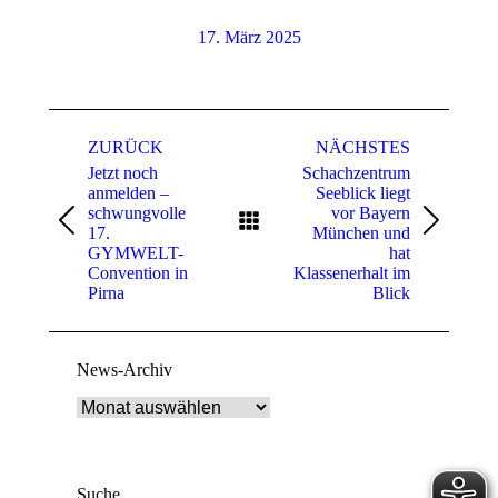
17. März 2025
Kommentarnavigation
ZURÜCK
NÄCHSTES
Jetzt noch
Schachzentrum
anmelden –
Seeblick liegt
schwungvolle
vor Bayern
Vorheriger
Nächster
17.
München und
Beitrag:
Beitrag:
GYMWELT-
hat
Convention in
Klassenerhalt im
Pirna
Blick
News-Archiv
News-
Archiv
Suche