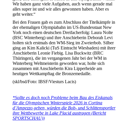
Wir haben ganz viele Aufgaben, auch wenn gerade mal
alles super ist und wir alles gewonnen haben. Aber es
geht weiter.“
Bei den Frauen gab es zum Abschluss der Titelkämpfe in
der ehemaligen Olympiabahn im US-Bundesstaat New
York noch einen deutschen Dreifacherfolg: Laura Nolte
(BSC Winterberg) und ihre Anschieberin Deborah Levi
holten sich erstmals den WM-Sieg im Zweierbob. Silber
ging an Kim Kalicki (TuS Eintracht Wiesbaden) mit ihrer
Anschieberin Leonie Fiebig. Lisa Buckwitz (BRC
Thüringen), die im vergangenen Jahr bei der WM in
Winterberg Weltmeisterin geworden war, holte sich
zusammen mit Anschieberin Kira Lipperheide am
heutigen Wettkampftag die Bronzemedaille.
(skl/bsd/Foto: IBSF/Viesturs Lacis)
*Sollte es doch noch Probleme beim Bau des Eiskanals
für die Olympischen Winterspiele 2026 in Cortina
d’Ampezzo geben, würden die Bob- und Schlittensportler
ihre Wettbewerbe in Lake Placid austragen (Bericht
SPORTSCHAU))