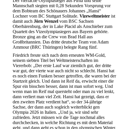
Der vierfache Olympiasieger aus Pirna und seine
Mannschaft siegten mit 0,28 Sekunden Vorsprung vor
dem Bobteam des Schönauers Johannes „Hansi“
Lochner vom BC Stuttgart Solitude.
Vizeweltmeister
ist
damit auch
Jörn Wenzel
vom BSC Sachsen
Oberbärenburg, der in Lake Placid als Anschieber zum
Quartett des Vizeolympiasiegers aus Bayern gehörte.
Bronze ging an die Crew von Brad Hall aus
Großbritannien. Das dritte deutsche Team von Adam
Ammour (BRC Thüringen) belegte Rang fünf.
Friedrich freute sich nach dem erneuten WM-Gold,
seinem siebten Titel bei Weltmeisterschaften im
Viererbob: „Der erste Lauf war ziemlich gut, der dritte
war gut, der vierte war auch nicht so schlecht. Hansi hat
es noch einen Funken besser getroffen, die waren bei der
Startzeit gleich. Und dann ist Reif da, erwischt einer die
Spur ein bisschen besser, dann ist man sofort weg. Und
wenn man im Reif mal quersteht oder man zu viel lenkt,
dann verliert man viel Zeit. Hansi hat gezeigt, dass er
den zweiten Platz verdient hat“, so der 34-jährige
Sachse, der dann auch sogleich weiterblickt gen
Olympia 2026 in Italien. „Und ja, wir sind sehr
zufrieden. Jetzt müssen wir die Tage nochmal alles
durchchecken, in welche Richtung es mit dem Material
geht, und dann geht es schon in den olympischen Winter.