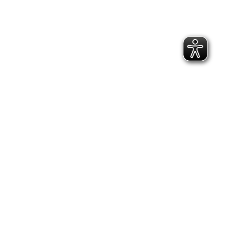
2.300 Follower
2.060 Follower
Kontakt
Geschäftsstelle Pirna
Adresse:
Gartenstraße 24, 01796 Pirna
Telefon:
(03501) 49 190 - 0
Finden Sie uns auf:
Facebook page opens in new window
Instagram page opens in new
window
E-Mail page opens in new window