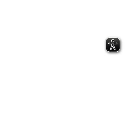
2.300 Follower
2.060 Follower
Kontakt
Geschäftsstelle Pirna
Adresse:
Gartenstraße 24, 01796 Pirna
Telefon:
(03501) 49 190 - 0